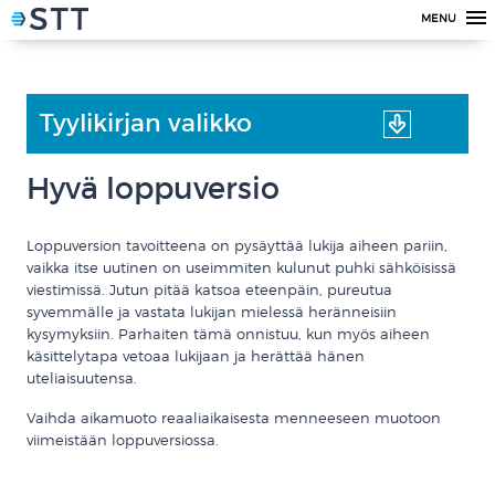
MENU
Tyylikirjan valikko
Hyvä loppuversio
Loppuversion tavoitteena on pysäyttää lukija aiheen pariin,
vaikka itse uutinen on useimmiten kulunut puhki sähköisissä
viestimissä. Jutun pitää katsoa eteenpäin, pureutua
syvemmälle ja vastata lukijan mielessä heränneisiin
kysymyksiin. Parhaiten tämä onnistuu, kun myös aiheen
käsittelytapa vetoaa lukijaan ja herättää hänen
uteliaisuutensa.
Vaihda aikamuoto reaaliaikaisesta menneeseen muotoon
viimeistään loppuversiossa.