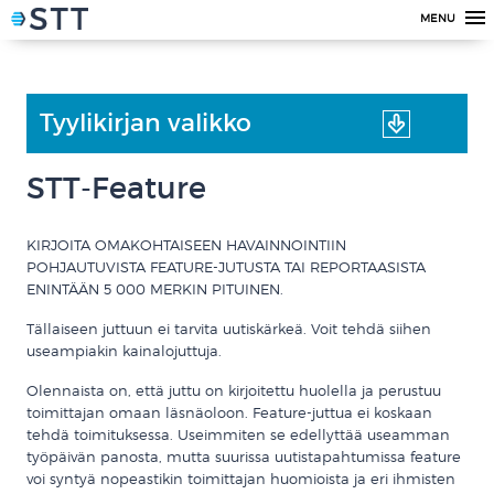
MENU
Tyylikirjan valikko
STT-Feature
KIRJOITA OMAKOHTAISEEN HAVAINNOINTIIN
POHJAUTUVISTA FEATURE-JUTUSTA TAI REPORTAASISTA
ENINTÄÄN 5 000 MERKIN PITUINEN.
Tällaiseen juttuun ei tarvita uutiskärkeä. Voit tehdä siihen
useampiakin kainalojuttuja.
Olennaista on, että juttu on kirjoitettu huolella ja perustuu
toimittajan omaan läsnäoloon. Feature-juttua ei koskaan
tehdä toimituksessa. Useimmiten se edellyttää useamman
työpäivän panosta, mutta suurissa uutistapahtumissa feature
voi syntyä nopeastikin toimittajan huomioista ja eri ihmisten