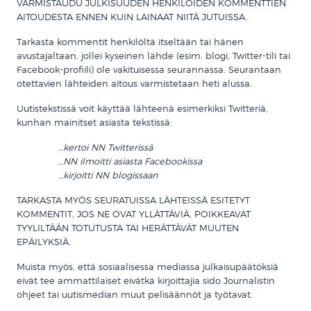
VARMISTAUDU JULKISUUDEN HENKILÖIDEN KOMMENTTIEN
AITOUDESTA ENNEN KUIN LAINAAT NIITÄ JUTUISSA.
Tarkasta kommentit henkilöltä itseltään tai hänen
avustajaltaan, jollei kyseinen lähde (esim. blogi, Twitter-tili tai
Facebook-profiili) ole vakituisessa seurannassa. Seurantaan
otettavien lähteiden aitous varmistetaan heti alussa.
Uutistekstissä voit käyttää lähteenä esimerkiksi Twitteriä,
kunhan mainitset asiasta tekstissä:
…kertoi NN Twitterissä
…NN ilmoitti asiasta Facebookissa
…kirjoitti NN blogissaan
TARKASTA MYÖS SEURATUISSA LÄHTEISSÄ ESITETYT
KOMMENTIT, JOS NE OVAT YLLÄTTÄVIÄ, POIKKEAVAT
TYYLILTÄÄN TOTUTUSTA TAI HERÄTTÄVÄT MUUTEN
EPÄILYKSIÄ.
Muista myös, että sosiaalisessa mediassa julkaisupäätöksiä
eivät tee ammattilaiset eivätkä kirjoittajia sido Journalistin
ohjeet tai uutismedian muut pelisäännöt ja työtavat.