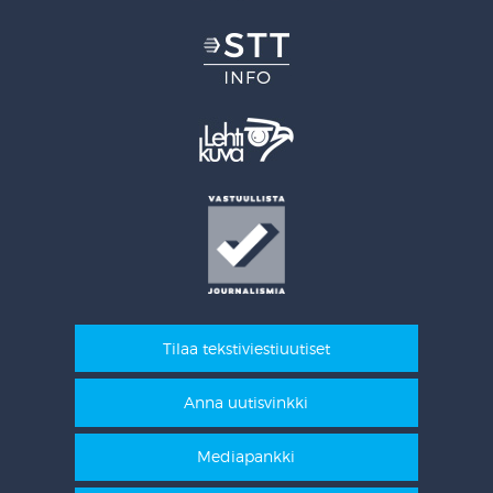
Tilaa tekstiviestiuutiset
Anna uutisvinkki
Mediapankki