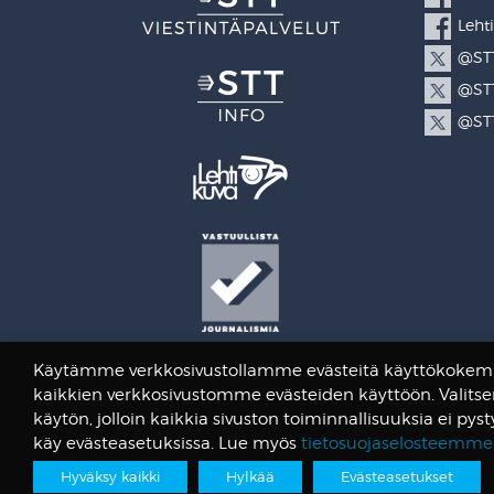
Leht
@STT
@STT
@STT
Käytämme verkkosivustollamme evästeitä käyttökokemuk
kaikkien verkkosivustomme evästeiden käyttöön. Valitse
käytön, jolloin kaikkia sivuston toiminnallisuuksia ei pys
käy evästeasetuksissa. Lue myös
tietosuojaselosteemme
Hyväksy kaikki
Hylkää
Evästeasetukset