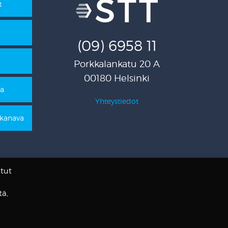
t
(09) 6958 11
Porkkalankatu 20 A
00180 Helsinki
pa
Yhteystiedot
ikanava
tut
tä,