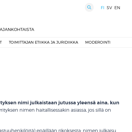
FI
SV
EN
HAKU
AJANKOHTAISTA
T
TOIMITTAJAN ETIIKKA JA JURIDIIKKA
MODEROINTI
ityksen nimi julkaistaan jutussa yleensä aina, kun
rityksen nimen haitallisessakin asiassa, jos sillä on
 vastuuhenkilöitä) epäillään rikoksesta: nimen julkaisu