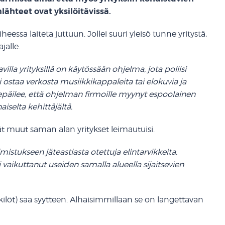
lähteet ovat yksilöitävissä.
ssa laiteta juttuun. Jollei suuri yleisö tunne yritystä,
jalle.
illa yrityksillä on käytössään ohjelma, jota poliisi
 ostaa verkosta musiikkikappaleita tai elokuvia ja
 epäilee, että ohjelman firmoille myynyt espoolainen
iselta kehittäjältä.
vät muut saman alan yritykset leimautuisi.
istukseen jäteastiasta otettuja elintarvikkeita.
 vaikuttanut useiden samalla alueella sijaitsevien
ilöt) saa syytteen. Alhaisimmillaan se on langettavan