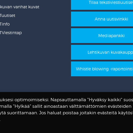
Tilaa tekstiviestiuutise
ikuvan vanhat kuvat
uutiset
Anna uutisvinkki
info
Viestintap
Mediapankki
Lehtikuvan kuvakaup
Whistle blowing -raportoint
sesi optimoimiseksi. Napsauttamalla "Hyväksy kaikki" suos
malla "Hylkää" sallit ainoastaan välttämättömien evästeiden
tytä suorittamaan. Jos haluat poistaa joitakin evästeitä käytös
.
Tietosuojalauseke
© Suomen Tietotoimisto