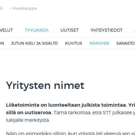
fo
> Kuvakauppa
VELUT
TYYLIKIRJA
UUTISET
YHTEYSTIEDOT
ON
JUTUN KIELI JA SISÄLTÖ
KUVITUS
NIMIOHJE
SANASTO
Yritysten nimet
Liiketoiminta on luonteeltaan julkista toimintaa. Yr
sillä on uutisarvoa.
Tämä tarkoittaa, että STT julkaisee y
lukijalle merkitystä.
Näin on esimerkiksi silloin, kun yritystä (eli yleensä sen