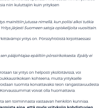
ia niin kuluttajiin kuin yrityksen
s mainittiin jutussa nimellä, kun poliisi alkoi tutkia
itys järjesti Suomeen satoja opiskelijoita vuosittain.
ttävämpi yritys on. Pörssiyhtiöistä kirjoittaessasi
sen pääjohtajaa epäiltiin pörssirikoksesta. Epäily ei
taan tai yritys on helposti yksilöitävissä, voi
anloukkausrikoksen kohteena, mutta yritykselle
oidaan tuomita korvattavaksi teon rangaistavuudesta
t. Korvaussummat voivat olla huomattavia.
kata sen toiminnasta vastaavan henkilön kunniaa.
armista aina, että myös yrityksiin kohdistuvien