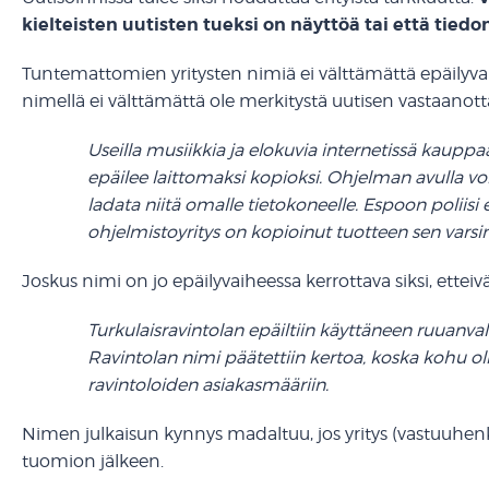
kielteisten uutisten tueksi on näyttöä tai että tiedon
Tuntemattomien yritysten nimiä ei välttämättä epäilyvaihee
nimellä ei välttämättä ole merkitystä uutisen vastaanotta
Useilla musiikkia ja elokuvia internetissä kauppaav
epäilee laittomaksi kopioksi. Ohjelman avulla voi
ladata niitä omalle tietokoneelle. Espoon poliisi
ohjelmistoyritys on kopioinut tuotteen sen varsina
Joskus nimi on jo epäilyvaiheessa kerrottava siksi, ettei
Turkulaisravintolan epäiltiin käyttäneen ruuanvalm
Ravintolan nimi päätettiin kertoa, koska kohu oli
ravintoloiden asiakasmääriin.
Nimen julkaisun kynnys madaltuu, jos yritys (vastuuhenk
tuomion jälkeen.