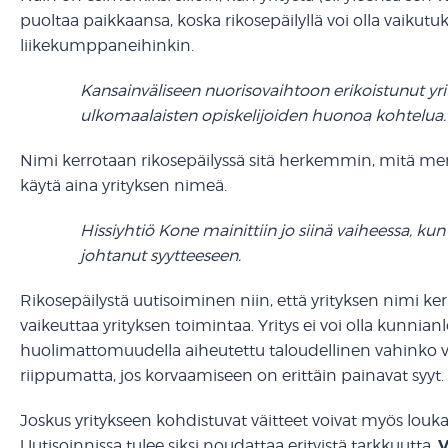
puoltaa paikkaansa, koska rikosepäilyllä voi olla vaikutuks
liikekumppaneihinkin.
Kansainväliseen nuorisovaihtoon erikoistunut yrity
ulkomaalaisten opiskelijoiden huonoa kohtelua. Yr
Nimi kerrotaan rikosepäilyssä sitä herkemmin, mitä merki
käytä aina yrityksen nimeä.
Hissiyhtiö Kone mainittiin jo siinä vaiheessa, kun 
johtanut syytteeseen.
Rikosepäilystä uutisoiminen niin, että yrityksen nimi kerro
vaikeuttaa yrityksen toimintaa. Yritys ei voi olla kunni
huolimattomuudella aiheutettu taloudellinen vahinko v
riippumatta, jos korvaamiseen on erittäin painavat syy
Joskus yritykseen kohdistuvat väitteet voivat myös lou
V
Uutisoinnissa tulee siksi noudattaa erityistä tarkkuutta.