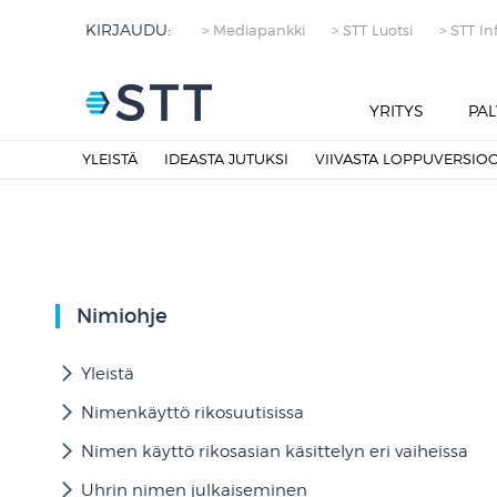
KIRJAUDU:
> Mediapankki
> STT Luotsi
> STT In
YRITYS
PAL
YLEISTÄ
IDEASTA JUTUKSI
VIIVASTA LOPPUVERSIO
Nimiohje
Yleistä
Nimenkäyttö rikosuutisissa
Nimen käyttö rikosasian käsittelyn eri vaiheissa
Uhrin nimen julkaiseminen