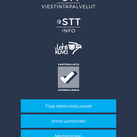
Tilaa tekstiviestiuutiset
Anna uutisvinkki
Mediapankki