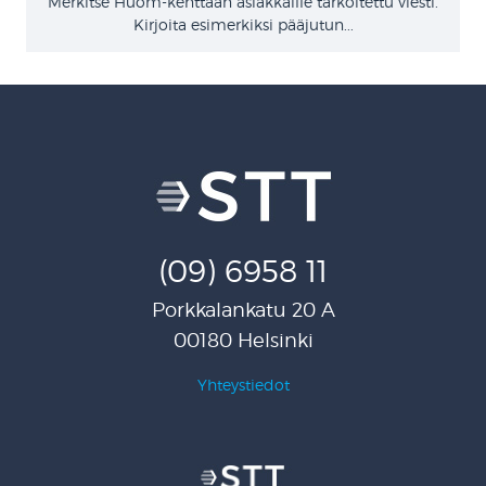
Merkitse Huom-kenttään asiakkaille tarkoitettu viesti.
Kirjoita esimerkiksi pääjutun...
(09) 6958 11
Porkkalankatu 20 A
00180 Helsinki
Yhteystiedot