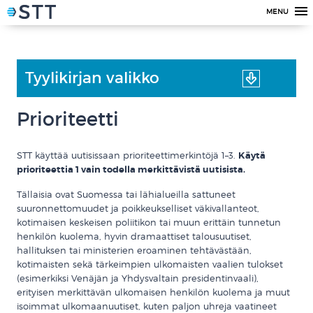
MENU
Tyylikirjan valikko
Prioriteetti
STT käyttää uutisissaan prioriteettimerkintöjä 1–3.
Käytä
prioriteettia 1 vain todella merkittävistä uutisista.
Tällaisia ovat Suomessa tai lähialueilla sattuneet
suuronnettomuudet ja poikkeukselliset väkivallanteot,
kotimaisen keskeisen poliitikon tai muun erittäin tunnetun
henkilön kuolema, hyvin dramaattiset talousuutiset,
hallituksen tai ministerien eroaminen tehtävästään,
kotimaisten sekä tärkeimpien ulkomaisten vaalien tulokset
(esimerkiksi Venäjän ja Yhdysvaltain presidentinvaali),
erityisen merkittävän ulkomaisen henkilön kuolema ja muut
isoimmat ulkomaanuutiset, kuten paljon uhreja vaatineet