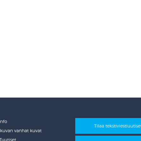
Info
Tilaa tekstiviestiuutise
ikuvan vanhat kuvat
uutiset