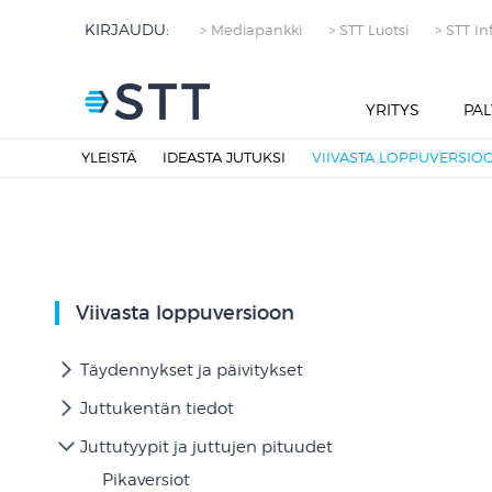
KIRJAUDU:
> Mediapankki
> STT Luotsi
> STT In
YRITYS
PAL
YLEISTÄ
IDEASTA JUTUKSI
VIIVASTA LOPPUVERSIO
Viivasta loppuversioon
Täydennykset ja päivitykset
Juttukentän tiedot
Juttutyypit ja juttujen pituudet
Pikaversiot