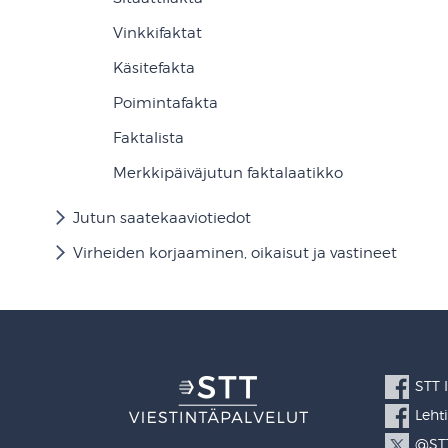
Vinkkifaktat
Käsitefakta
Poimintafakta
Faktalista
Merkkipäiväjutun faktalaatikko
Jutun saatekaaviotiedot
Virheiden korjaaminen, oikaisut ja vastineet
STT 
Leht
@STT