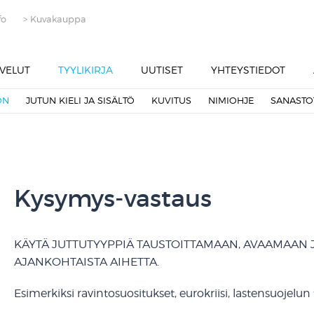
fo
> Kuvakauppa
VELUT
TYYLIKIRJA
UUTISET
YHTEYSTIEDOT
ON
JUTUN KIELI JA SISÄLTÖ
KUVITUS
NIMIOHJE
SANASTO
Kysymys-vastaus
KÄYTÄ JUTTUTYYPPIÄ TAUSTOITTAMAAN, AVAAMAAN
AJANKOHTAISTA AIHETTA.
Esimerkiksi ravintosuositukset, eurokriisi, lastensuojelun t