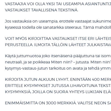
VASTAAJIA VOI OLLA YKSI TAI USEAMPIA ASIANTUNTI
VASTAUKSET TAVALLISENA TEKSTINÄ.
Jos vastauksia on useampia, erottele vastaajat sukunimellä 
kyseessä todella ole sanatarkka siteeraus. Tämä mahdolli
VOIT MYÖS KIRJOITTAA VASTAUKSET ITSE ERI LÄHTE
PERUSTEELLA. ILMOITA TÄLLÖIN LÄHTEET JULKAISTAV
Käytä juttumuotoa joko itsenäisenä pääjuttuna tai iso
neutraali, ja se poikkeaa Miten niin? – jutusta. Miten niin
kysymys-vastaus-jutun tarkoitus on avata ja tehdä ymmä
KIRJOITA JUTUN ALKUUN LYHYT, ENINTÄÄN 400 MERK
ERITTELE KYSYMYKSET JUTUSSA LIHAVOITUNA TEKST
KYSYMYKSIÄ, JOILLA ON SUORA YHTEYS LUKIJAN EL
ENIMMÄISMITTA ON 3000 MERKKIÄ. VALITSE NEON 