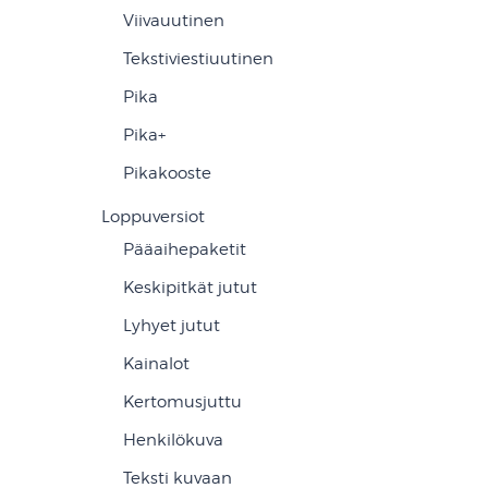
Viivauutinen
Tekstiviestiuutinen
Pika
Pika+
Pikakooste
Loppuversiot
Pääaihepaketit
Keskipitkät jutut
Lyhyet jutut
Kainalot
Kertomusjuttu
Henkilökuva
Teksti kuvaan