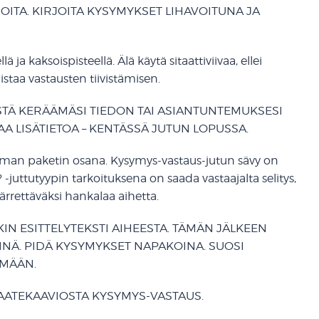
JOITA. KIRJOITA KYSYMYKSET LIHAVOITUNA JA
ja kaksoispisteellä. Älä käytä sitaattiviivaa, ellei
staa vastausten tiivistämisen.
ISTÄ KERÄÄMÄSI TIEDON TAI ASIANTUNTEMUKSESI
AA LISÄTIETOA – KENTÄSSÄ JUTUN LOPUSSA.
mman paketin osana. Kysymys-vastaus-jutun sävy on
? -juttutyypin tarkoituksena on saada vastaajalta selitys,
rrettäväksi hankalaa aihetta.
IN ESITTELYTEKSTI AIHEESTA. TÄMÄN JÄLKEEN
INÄ. PIDÄ KYSYMYKSET NAPAKOINA. SUOSI
ÄMÄÄN.
SAATEKAAVIOSTA KYSYMYS-VASTAUS.