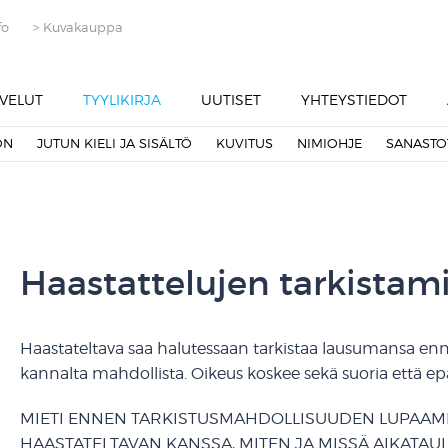
fo
> Kuvakauppa
VELUT
TYYLIKIRJA
UUTISET
YHTEYSTIEDOT
ON
JUTUN KIELI JA SISÄLTÖ
KUVITUS
NIMIOHJE
SANASTO
Haastattelujen tarkistam
Haastateltava saa halutessaan tarkistaa lausumansa enne
kannalta mahdollista. Oikeus koskee sekä suoria että ep
MIETI ENNEN TARKISTUSMAHDOLLISUUDEN LUPAAMI
HAASTATELTAVAN KANSSA, MITEN JA MISSÄ AIKATAULUS