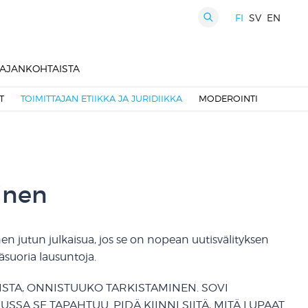
FI
SV
EN
HAKU
AJANKOHTAISTA
T
TOIMITTAJAN ETIIKKA JA JURIDIIKKA
MODEROINTI
inen
n jutun julkaisua, jos se on nopean uutisvälityksen
äsuoria lausuntoja.
STA, ONNISTUUKO TARKISTAMINEN. SOVI
SA SE TAPAHTUU. PIDÄ KIINNI SIITÄ, MITÄ LUPAAT.