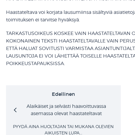
Haastateltava voi korjata lausumiinsa sisältyviä asiatieto
toimituksen ei tarvitse hyväksyä.
TARKASTUSOIKEUS KOSKEE VAIN HAASTATELTAVAN OM
KOKONAINEN TEKSTI HAASTATELTAVALLE VAIN PERUSTE
ETTÄ HALUAT SOVITUSTI VARMISTAA ASIANTUNTIJALT
LAUSUNTOJA EI VOI LÄHETTÄÄ TOISELLE HAASTATEL
POIKKEUSTAPAUKSISSA.
Edellinen
Alaikäiset ja selvästi haavoittuvassa
asemassa olevat haastateltavat
PYYDÄ AINA HUOLTAJAN TAI MUKANA OLEVIEN
AIKUISTEN LUPA...