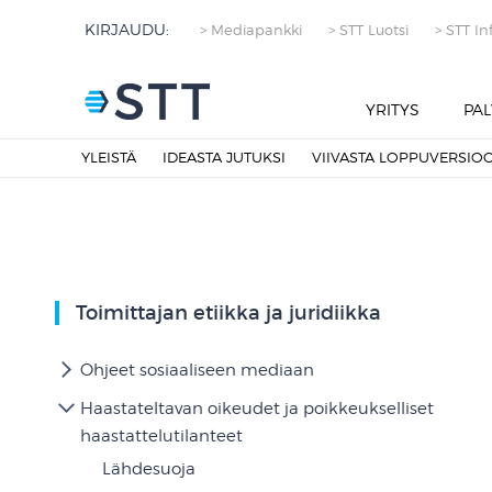
KIRJAUDU:
> Mediapankki
> STT Luotsi
> STT In
YRITYS
PAL
YLEISTÄ
IDEASTA JUTUKSI
VIIVASTA LOPPUVERSIO
Toimittajan etiikka ja juridiikka
Ohjeet sosiaaliseen mediaan
Haastateltavan oikeudet ja poikkeukselliset
haastattelutilanteet
Lähdesuoja