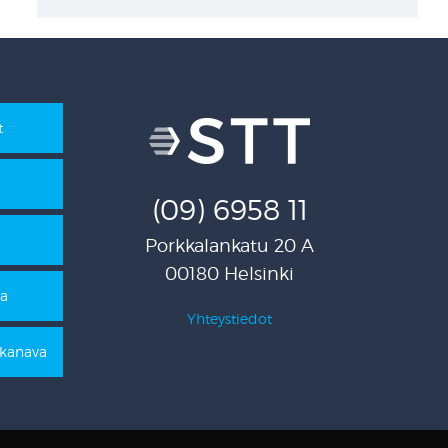
t
(09) 6958 11
Porkkalankatu 20 A
00180 Helsinki
pa
Yhteystiedot
ikanava