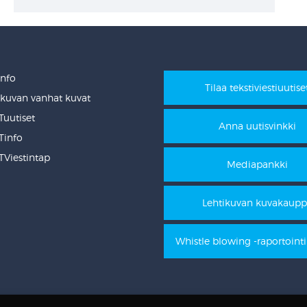
Info
Tilaa tekstiviestiuutise
ikuvan vanhat kuvat
uutiset
Anna uutisvinkki
info
Viestintap
Mediapankki
Lehtikuvan kuvakaup
Whistle blowing -raportoint