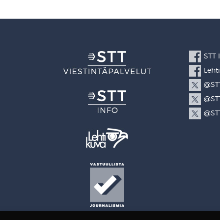
STT 
Leht
@STT
@STT
@STT