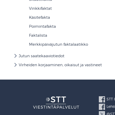
Vinkkifaktat
Käsitefakta
Poimintafakta
Faktalista
Merkkipäiväjutun faktalaatikko
Jutun saatekaaviotiedot
Virheiden korjaaminen, oikaisut ja vastineet
STT 
Leht
@STT