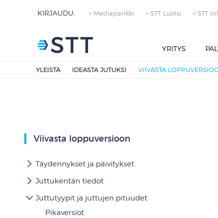
KIRJAUDU:
> Mediapankki
> STT Luotsi
> STT In
YRITYS
PAL
YLEISTÄ
IDEASTA JUTUKSI
VIIVASTA LOPPUVERSIO
Viivasta loppuversioon
Täydennykset ja päivitykset
Juttukentän tiedot
Juttutyypit ja juttujen pituudet
Pikaversiot