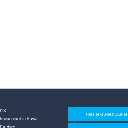
Info
Tilaa tekstiviestiuutise
ikuvan vanhat kuvat
uutiset