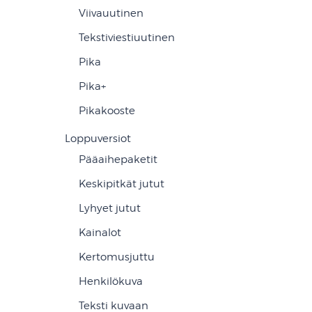
Viivauutinen
Tekstiviestiuutinen
Pika
Pika+
Pikakooste
Loppuversiot
Pääaihepaketit
Keskipitkät jutut
Lyhyet jutut
Kainalot
Kertomusjuttu
Henkilökuva
Teksti kuvaan