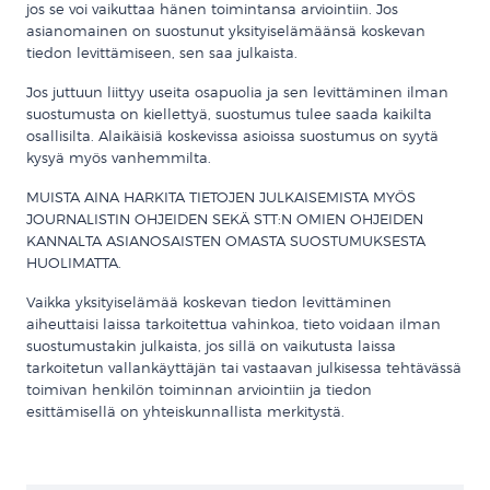
jos se voi vaikuttaa hänen toimintansa arviointiin. Jos
asianomainen on suostunut yksityiselämäänsä koskevan
tiedon levittämiseen, sen saa julkaista.
Jos juttuun liittyy useita osapuolia ja sen levittäminen ilman
suostumusta on kiellettyä, suostumus tulee saada kaikilta
osallisilta. Alaikäisiä koskevissa asioissa suostumus on syytä
kysyä myös vanhemmilta.
MUISTA AINA HARKITA TIETOJEN JULKAISEMISTA MYÖS
JOURNALISTIN OHJEIDEN SEKÄ STT:N OMIEN OHJEIDEN
KANNALTA ASIANOSAISTEN OMASTA SUOSTUMUKSESTA
HUOLIMATTA.
Vaikka yksityiselämää koskevan tiedon levittäminen
aiheuttaisi laissa tarkoitettua vahinkoa, tieto voidaan ilman
suostumustakin julkaista, jos sillä on vaikutusta laissa
tarkoitetun vallankäyttäjän tai vastaavan julkisessa tehtävässä
toimivan henkilön toiminnan arviointiin ja tiedon
esittämisellä on yhteiskunnallista merkitystä.