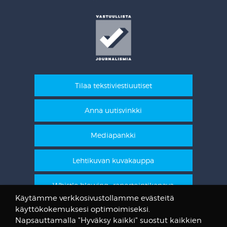
Tilaa tekstiviestiuutiset
Anna uutisvinkki
Mediapankki
Lehtikuvan kuvakauppa
Whistle blowing -raportointikanava
Käytämme verkkosivustollamme evästeitä
käyttökokemuksesi optimoimiseksi.
STT Info
Napsauttamalla "Hyväksy kaikki" suostut kaikkien