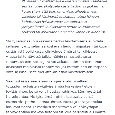
2) muuten toimittamalla lukuisten ihmisten saataville
esittää toisen yksityiselämästä tiedon, vihjauksen tai
kuvan siten, että teko on omiaan aiheuttamaan
vahinkoa tai kärsimystä loukatulle taikka häneen
kohdistuvaa halveksuntaa, on tuomittava
yksityiselämää loukkaavasta tiedon levittämisestä
sakkoon tai vankeuteen enintään kahdeksi vuodeksi.
Yksityiselämää loukkaavana tiedon levittämisenä ei pidetä
sellaisen yksityiselämää koskevan tiedon, vihjauksen tai kuvan
esittämistä politiikassa, elinkeinoelämässä tai julkisessa
virassa tai tehtävässä taikka näihin rinnastettavassa
tehtävässä toimivasta, joka voi vaikuttaa tämän toiminnan
arviointiin mainitussa tehtävässä, jos esittäminen on tarpeen
yhteiskunnallisesti merkittävän asian käsittelemiseksi.
Säännöksessä säädetään rangaistavaksi sinällään
totuudenmukaisten yksityiselämää koskevien tietojen
levittäminen, jos se voi aiheuttaa vahinkoa, kärsimystä tai
halveksuntaa. Yksityiselämän piiriin kuuluvat yleensä
esimerkiksi perhe-elämää, ihmissuhteita ja terveydentilaa
koskevat tiedot. Esimerkiksi merkittävän vallankäyttäjän
terveydentilaa koskeva tieto voi silti olla perusteltua julkaista,