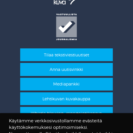
Tilaa tekstiviestiuutiset
Anna uutisvinkki
Mediapankki
Lehtikuvan kuvakauppa
Whistle blowing -raportointikanava
Käytämme verkkosivustollamme evästeitä
käyttökokemuksesi optimoimiseksi.
STT Info