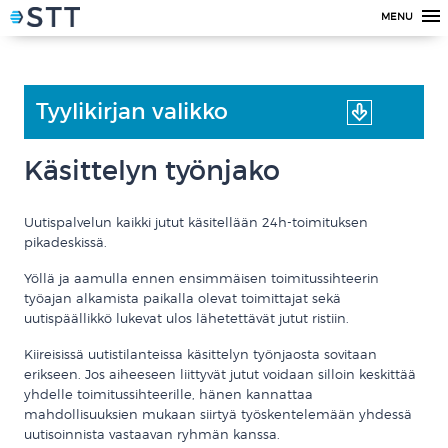
MENU
Tyylikirjan valikko
Käsittelyn työnjako
Uutispalvelun kaikki jutut käsitellään 24h-toimituksen
pikadeskissä.
Yöllä ja aamulla ennen ensimmäisen toimitussihteerin
työajan alkamista paikalla olevat toimittajat sekä
uutispäällikkö lukevat ulos lähetettävät jutut ristiin.
Kiireisissä uutistilanteissa käsittelyn työnjaosta sovitaan
erikseen. Jos aiheeseen liittyvät jutut voidaan silloin keskittää
yhdelle toimitussihteerille, hänen kannattaa
mahdollisuuksien mukaan siirtyä työskentelemään yhdessä
uutisoinnista vastaavan ryhmän kanssa.