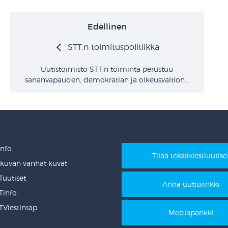
Edellinen
STT:n toimituspolitiikka
Uutistoimisto STT:n toiminta perustuu
sananvapauden, demokratian ja oikeusvaltion...
Info
Tilaa tekstiviestiuutise
ikuvan vanhat kuvat
uutiset
Anna uutisvinkki
info
Viestintap
Mediapankki