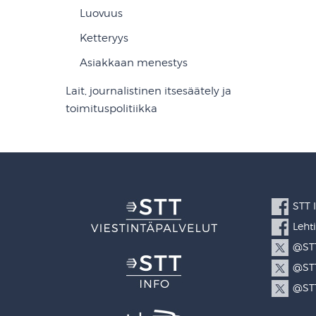
Luovuus
Ketteryys
Asiakkaan menestys
Lait, journalistinen itsesäätely ja
toimituspolitiikka
STT 
Leht
@STT
@STT
@STT