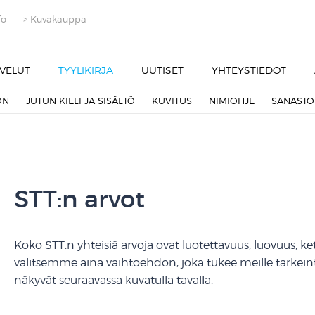
fo
> Kuvakauppa
VELUT
TYYLIKIRJA
UUTISET
YHTEYSTIEDOT
ON
JUTUN KIELI JA SISÄLTÖ
KUVITUS
NIMIOHJE
SANASTO
STT:n arvot
Koko STT:n yhteisiä arvoja ovat luotettavuus, luovuus, ket
valitsemme aina vaihtoehdon, joka tukee meille tärkeint
näkyvät seuraavassa kuvatulla tavalla.