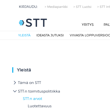
KIRJAUDU:
> Mediapankki
> STT Luotsi
> STT In
YRITYS
PAL
YLEISTÄ
IDEASTA JUTUKSI
VIIVASTA LOPPUVERSIO
Yleistä
Tämä on STT
STT:n toimituspolitiikka
STT:n arvot
Luotettavuus