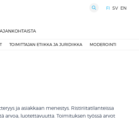
FI
SV
EN
HAKU
AJANKOHTAISTA
T
TOIMITTAJAN ETIIKKA JA JURIDIIKKA
MODEROINTI
teryys ja asiakkaan menestys. Ristiriitatilanteissa
ä arvoa, luotettavuutta. Toimituksen työssä arvot