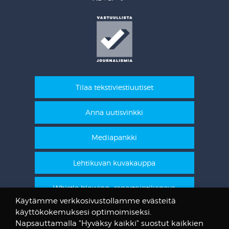
Tilaa tekstiviestiuutiset
Anna uutisvinkki
Mediapankki
Lehtikuvan kuvakauppa
Whistle blowing -raportointikanava
Käytämme verkkosivustollamme evästeitä
käyttökokemuksesi optimoimiseksi.
STT Info
Napsauttamalla "Hyväksy kaikki" suostut kaikkien